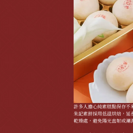
許多人擔心純素糕點保存不
朱記素餅採用低溫烘焙，延
乾燥處，避免陽光直射或潮