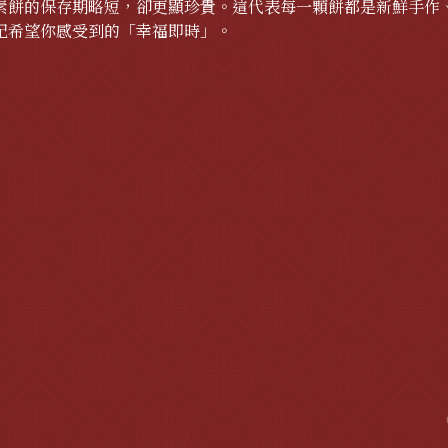
素餅的保存期略短，卻更顯珍貴。這代表每一顆餅都是新鮮手作
記希望你感受到的「幸福即時」。